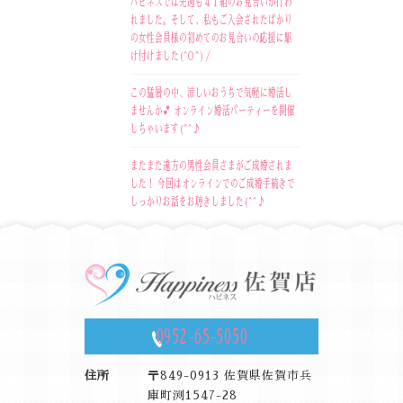
ハピネスでは先週も４１組のお見合いが行わ
れました。そして、私もご入会されたばかり
の女性会員様の初めてのお見合いの応援に駆
け付けました(^O^)／
この猛暑の中、涼しいおうちで気軽に婚活し
ませんか💕 オンライン婚活パーティーを開催
しちゃいます(^^♪
またまた遠方の男性会員さまがご成婚されま
した！ 今回はオンラインでのご成婚手続きで
しっかりお話をお聴きしました(^^♪
0952-65-5050
住所
〒849-0913 佐賀県佐賀市兵
庫町渕1547-28