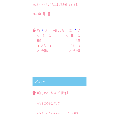
のスタッフのみなさんには大変感謝しています。
2024年11月17日
前:
K
さ
一覧に戻る
次:
T
さ
ん 46才 会
ん 41才 会
社員
社員
K
さん 34
K
さん 35
才 会社員
才 会社員
カテゴリー
お知らせ
ハピネスのご成婚報告
ハピネスの婚活ブログ