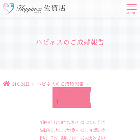
MENU
ハピネスのご成婚報告
HOME
>
ハピネスのご成婚報告
>
I
さん 57才 会社員
N
さん 54才 会社員
年令を考えると無理かなと思っていましたので、半年で
結婚が決まったことに大変驚いています。今は嬉しい気
持ちで一杯です。適度にアドバイスをいただきハピネス