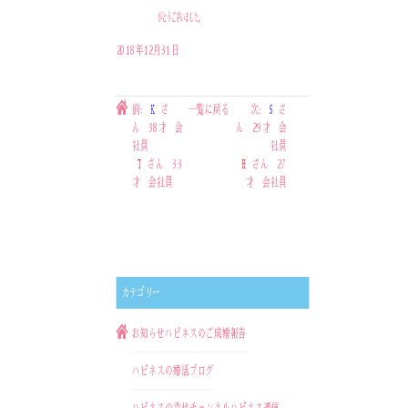
がとうございました。
2018年12月31日
前:
K
さ
一覧に戻る
次:
S
さ
ん 38才 会
ん 29才 会
社員
社員
T
さん 33
H
さん 27
才 会社員
才 会社員
カテゴリー
お知らせ
ハピネスのご成婚報告
ハピネスの婚活ブログ