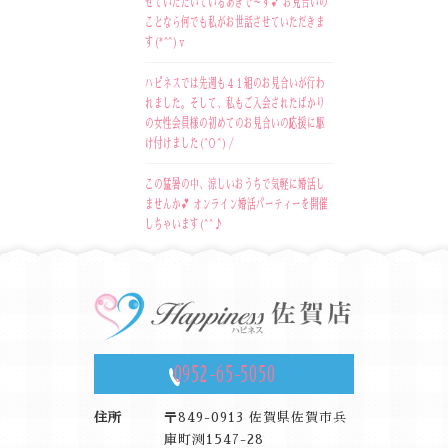
せていただいているあきで～す💕 お見合いの
ことなら何でも私がお世話させていただきま
す(*^^)v
ハピネスでは先週も４１組のお見合いが行わ
れました。そして、私もご入会されたばかり
の女性会員様の初めてのお見合いの応援に駆
け付けました(^O^)／
この猛暑の中、涼しいおうちで気軽に婚活し
ませんか💕 オンライン婚活パーティーを開催
しちゃいます(^^♪
0952-65-5050
住所
〒849-0913 佐賀県佐賀市兵
庫町渕1547-28