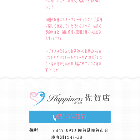
れた相手と会ってみる人」結婚できるのはど
っち？
毎週火曜日はスタッフミーティング！ 会員様
に楽しく活動していただけるように、私たち
が会員様と一緒に婚活に取組ませていただき
ます(#^^#)
ハピネスみなさんのお見合いのお手伝いをさ
せていただいているあきで～す💕 お見合いの
ことなら何でも私がお世話させていただきま
す(*^^)v
0952-65-5050
住所
〒849-0913 佐賀県佐賀市兵
庫町渕1547-28