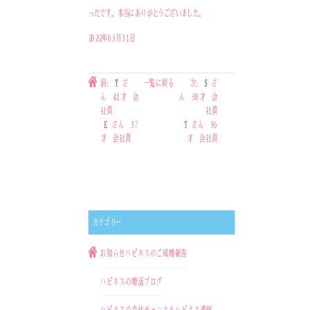
ったです。本当にありがとうございました。
2022年03月31日
前:
Y
さ
一覧に戻る
次:
S
さ
ん 41才 会
ん 38才 会
社員
社員
K
さん 37
Y
さん 36
才 会社員
才 会社員
カテゴリー
お知らせ
ハピネスのご成婚報告
ハピネスの婚活ブログ