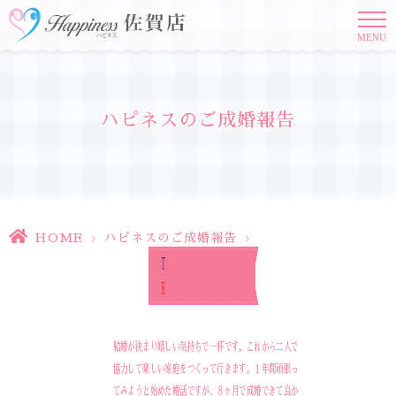
MENU
ハピネスのご成婚報告
HOME
>
ハピネスのご成婚報告
>
T
さん 33才 会社経営
H
さん 34才 会社員
結婚が決まり嬉しい気持ちで一杯です。これから二人で
協力して楽しい家庭をつくって行きます。１年間頑張っ
てみようと始めた婚活ですが、８ヶ月で成婚できて良か