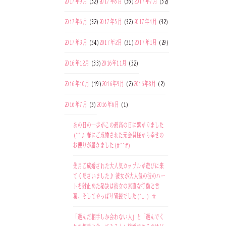
2017年9月
(32)
2017年8月
(36)
2017年7月
(32)
2017年6月
(32)
2017年5月
(32)
2017年4月
(32)
2017年3月
(34)
2017年2月
(31)
2017年1月
(29)
2016年12月
(33)
2016年11月
(32)
2016年10月
(19)
2016年9月
(2)
2016年8月
(2)
2016年7月
(3)
2016年6月
(1)
あの日の一歩がこの最高の日に繋がりました
(^^♪ 春にご成婚された元会員様から幸せの
お便りが届きました(#^^#)
先月ご成婚された大人気カップルが遊びに来
てくださいました♪ 彼女が大人気の彼のハー
トを射止めた秘訣は彼女の素直な行動と言
葉、そしてやっぱり胃袋でした(^_-)-☆
「選んだ相手しか会わない人」と「選んでく