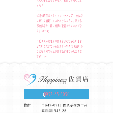
れた相手と会ってみる人」結婚できるのはど
っち？
毎週火曜日はスタッフミーティング！ 会員様
に楽しく活動していただけるように、私たち
が会員様と一緒に婚活に取組ませていただき
ます(#^^#)
ハピネスみなさんのお見合いのお手伝いをさ
せていただいているあきで～す💕 お見合いの
ことなら何でも私がお世話させていただきま
す(*^^)v
0952-65-5050
住所
〒849-0913 佐賀県佐賀市兵
庫町渕1547-28