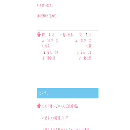
いと思います。
2022年06月20日
前:
N
さ
一覧に戻る
次:
T
さ
ん 55才 会
ん 34才 会
社役員
社員
Y
さん 49
T
さん 31
才 会社員
才 会社員
カテゴリー
お知らせ
ハピネスのご成婚報告
ハピネスの婚活ブログ