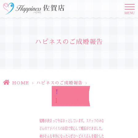
MENU
ハピネスのご成婚報告
HOME
>
ハピネスのご成婚報告
>
Y
さん 30才 医療関係
I
さん 29才 会社員
結婚が決まって今はホッとしています。スタッフのみな
さんのアドバイスのお陰で安心して婚活ができました。
弟がそんな年令になったらぜひハピネスさんを紹介した