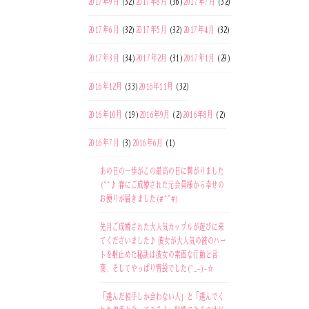
2017年9月
(32)
2017年8月
(36)
2017年7月
(32)
2017年6月
(32)
2017年5月
(32)
2017年4月
(32)
2017年3月
(34)
2017年2月
(31)
2017年1月
(29)
2016年12月
(33)
2016年11月
(32)
2016年10月
(19)
2016年9月
(2)
2016年8月
(2)
2016年7月
(3)
2016年6月
(1)
あの日の一歩がこの最高の日に繋がりました
(^^♪ 春にご成婚された元会員様から幸せの
お便りが届きました(#^^#)
先月ご成婚された大人気カップルが遊びに来
てくださいました♪ 彼女が大人気の彼のハー
トを射止めた秘訣は彼女の素直な行動と言
葉、そしてやっぱり胃袋でした(^_-)-☆
「選んだ相手しか会わない人」と「選んでく