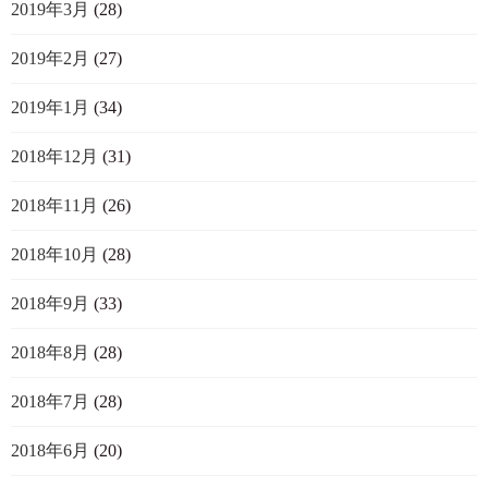
2019年3月
(28)
2019年2月
(27)
2019年1月
(34)
2018年12月
(31)
2018年11月
(26)
2018年10月
(28)
2018年9月
(33)
2018年8月
(28)
2018年7月
(28)
2018年6月
(20)