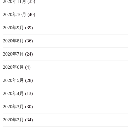
2020年11月
(35)
2020年10月
(40)
2020年9月
(39)
2020年8月
(36)
2020年7月
(24)
2020年6月
(4)
2020年5月
(28)
2020年4月
(13)
2020年3月
(30)
2020年2月
(34)