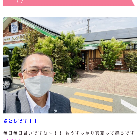
^)／
さとしです！！
毎日毎日暑いですね～！！ もうすっかり真夏って感じです