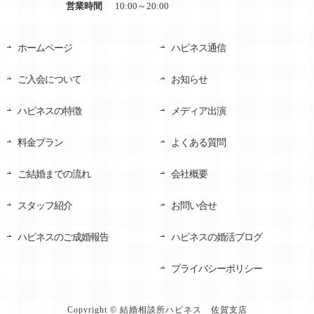
営業時間
10:00～20:00
ホームページ
ハピネス通信
ご入会について
お知らせ
ハピネスの特徴
メディア出演
料金プラン
よくある質問
ご結婚までの流れ
会社概要
スタッフ紹介
お問い合せ
ハピネスのご成婚報告
ハピネスの婚活ブログ
プライバシーポリシー
Copyright © 結婚相談所ハピネス 佐賀支店