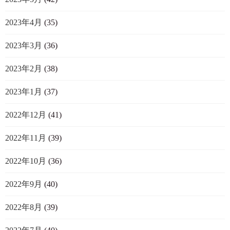
2023年4月
(35)
2023年3月
(36)
2023年2月
(38)
2023年1月
(37)
2022年12月
(41)
2022年11月
(39)
2022年10月
(36)
2022年9月
(40)
2022年8月
(39)