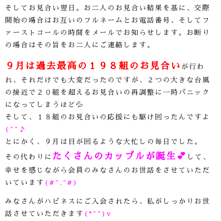
そしてお見合い翌日。お二人のお見合い結果を基に、交際
開始の場合はお互いのフルネームとお電話番号、そしてフ
ァーストコールの時間をメールでお知らせします。お断り
の場合はその旨をお二人にご連絡します。
９月は過去最高の１９８組のお見合い
が行わ
れ、それだけでも大変だったのですが、２つの大きな台風
の接近で２０組を超えるお見合いの再調整に一時パニック
になってしまうほど💦
そして、１８組のお見合いの応援にも駆け回ったんですよ
(^^♪
とにかく、９月は目が回るような大忙しの毎日でした。
たくさんのカップルが誕生
💕
その代わりに
して、
幸せを感じながら会員のみなさんのお世話をさせていただ
いています
(#^.^#)
みなさんがハピネスにご入会されたら、私がしっかりお世
話させていただきます
(*^^)v