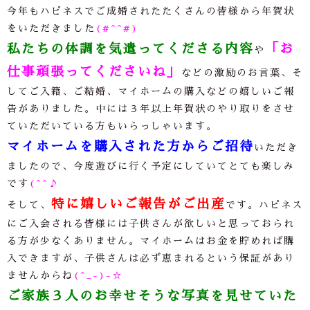
今年もハピネスでご成婚されたたくさんの皆様から年賀状
をいただきました
(#^^#)
私たちの体調を気遣ってくださる内容
「お
や
仕事頑張ってくださいね」
などの激励のお言葉、そ
してご入籍、ご結婚、マイホームの購入などの嬉しいご報
告がありました。中には３年以上年賀状のやり取りをさせ
ていただいている方もいらっしゃいます。
マイホームを購入された方からご招待
いただき
ましたので、今度遊びに行く予定にしていてとても楽しみ
です
(^^♪
特に嬉しいご報告がご出産
そして、
です。ハピネス
にご入会される皆様には子供さんが欲しいと思っておられ
る方が少なくありません。マイホームはお金を貯めれば購
入できますが、子供さんは必ず恵まれるという保証があり
ませんからね
(^_-)-☆
ご家族３人のお幸せそうな写真を見せていた