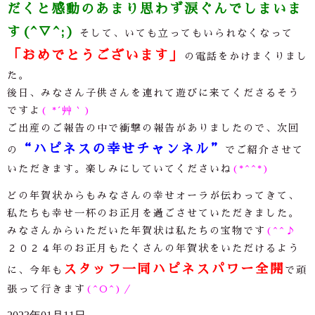
だくと感動のあまり思わず涙ぐんでしまいま
す(^▽^;)
そして、いても立ってもいられなくなって
「おめでとうございます」
の電話をかけまくりまし
た。
後日、みなさん子供さんを連れて遊びに来てくださるそう
ですよ
( *´艸｀)
ご出産のご報告の中で衝撃の報告がありましたので、次回
“
ハピネスの幸せチャンネル”
の
でご紹介させて
いただきます。楽しみにしていてくださいね
(*^^*)
どの年賀状からもみなさんの幸せオーラが伝わってきて、
私たちも幸せ一杯のお正月を過ごさせていただきました。
みなさんからいただいた年賀状は私たちの宝物です
(^^♪
２０２４年のお正月もたくさんの年賀状をいただけるよう
スタッフ一同ハピネスパワー全開
に、今年も
で頑
張って行きます
(^O^)／