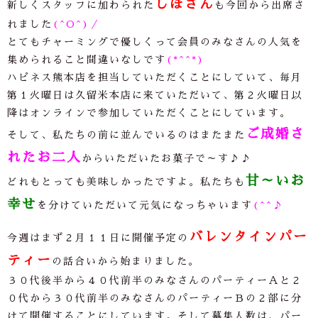
しほさん
新しくスタッフに加わられた
も今回から出席さ
れました
(^O^)／
とてもチャーミングで優しくって会員のみなさんの人気を
集められること間違いなしです
(*^^*)
ハピネス熊本店を担当していただくことにしていて、毎月
第１火曜日は久留米本店に来ていただいて、第２火曜日以
降はオンラインで参加していただくことにしています。
ご成婚さ
そして、私たちの前に並んでいるのはまたまた
れたお二人
からいただいたお菓子で～す
♪♪
甘～いお
どれもとっても美味しかったですよ。私たちも
幸せ
を分けていただいて元気になっちゃいます
(^^♪
バレンタインパー
今週はまず２月１１日に開催予定の
ティー
の話合いから始まりました。
３０代後半から４０代前半のみなさんのパーティーＡと２
０代から３０代前半のみなさんのパーティーＢの２部に分
けて開催することにしています。そして募集人数は、パー