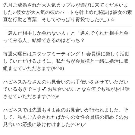
先月ご成婚された大人気カップルが遊びに来てくださいま
した♪ 彼女が大人気の彼のハートを射止めた秘訣は彼女の素
直な行動と言葉、そしてやっぱり胃袋でした(^_-)-☆
「選んだ相手しか会わない人」と「選んでくれた相手と会
ってみる人」結婚できるのはどっち？
毎週火曜日はスタッフミーティング！ 会員様に楽しく活動
していただけるように、私たちが会員様と一緒に婚活に取
組ませていただきます(#^^#)
ハピネスみなさんのお見合いのお手伝いをさせていただい
ているあきで～す💕 お見合いのことなら何でも私がお世話
させていただきます(*^^)v
ハピネスでは先週も４１組のお見合いが行われました。そ
して、私もご入会されたばかりの女性会員様の初めてのお
見合いの応援に駆け付けました(^O^)／