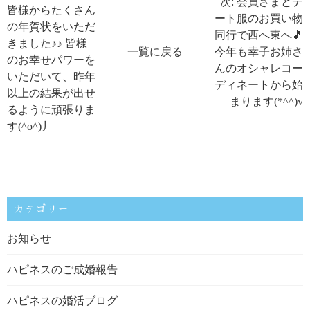
次: 会員さまとデ
皆様からたくさん
ート服のお買い物
の年賀状をいただ
同行で西へ東へ🎵
きました♪♪ 皆様
一覧に戻る
今年も幸子お姉さ
のお幸せパワーを
んのオシャレコー
いただいて、昨年
ディネートから始
以上の結果が出せ
まります(*^^)v
るように頑張りま
す(^o^)丿
カテゴリー
お知らせ
ハピネスのご成婚報告
ハピネスの婚活ブログ