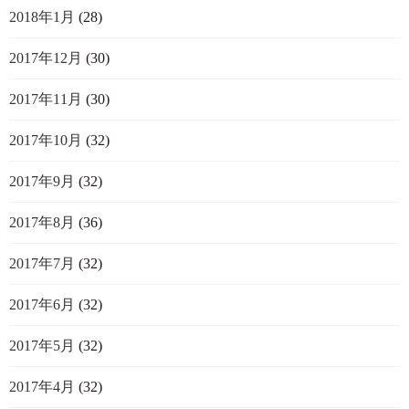
2018年1月
(28)
2017年12月
(30)
2017年11月
(30)
2017年10月
(32)
2017年9月
(32)
2017年8月
(36)
2017年7月
(32)
2017年6月
(32)
2017年5月
(32)
2017年4月
(32)