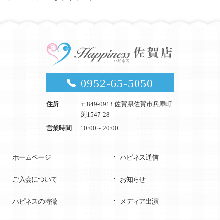
0952-65-5050
住所
〒849-0913 佐賀県佐賀市兵庫町
渕1547-28
営業時間
10:00～20:00
ホームページ
ハピネス通信
ご入会について
お知らせ
ハピネスの特徴
メディア出演