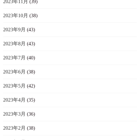
2023年11月
(39)
2023年10月
(38)
2023年9月
(43)
2023年8月
(43)
2023年7月
(40)
2023年6月
(38)
2023年5月
(42)
2023年4月
(35)
2023年3月
(36)
2023年2月
(38)