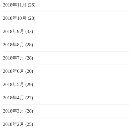
2018年11月
(26)
2018年10月
(28)
2018年9月
(33)
2018年8月
(28)
2018年7月
(28)
2018年6月
(20)
2018年5月
(29)
2018年4月
(27)
2018年3月
(28)
2018年2月
(25)