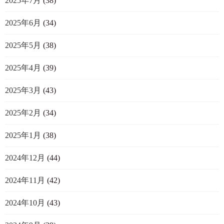
2025年7月
(38)
2025年6月
(34)
2025年5月
(38)
2025年4月
(39)
2025年3月
(43)
2025年2月
(34)
2025年1月
(38)
2024年12月
(44)
2024年11月
(42)
2024年10月
(43)