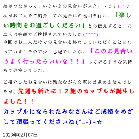
続がつながって、いよいよお見合いがスタートです
(^^♪
「楽し
私がお二人をご紹介してお見合いの説明を行い、
い時間をお過ごしください」
とお伝えすると、お
二人は笑顔でご挨拶されていました
(*^^*)
今回はお二人だけでお見合いを終わっていただくことにな
「このお見合い
っていましたので少し心配でしたが、
うまく行ったらいいな！！」
って祈るような気持
ちで退室しました。
ご紹介したお見合いは残念ながら交際には進めませんでし
先週も新たに１２組のカップルが誕生し
たが、
ました！！
カップルになられたみなさんはご成婚をめざ
して頑張ってくださいね(^_-)-☆
2023年02月07日