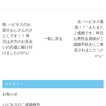
次: “ハピネス最
前: ハピネスのお
高！！” またまた
節介おじさんのさ
ご成婚です。昨日
としです！！ 昨
一覧に戻る
も男性会員様がご
日は夕方のお見合
成婚手続きにご来
いの応援に駆け付
店されました＼(^
けました(^O^)／
o^)／
カテゴリー
お知らせ
ハピネスのご成婚報告