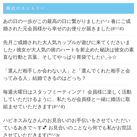
最近のエントリー
あの日の一歩がこの最高の日に繋がりました(^^♪ 春にご成
婚された元会員様から幸せのお便りが届きました(#^^#)
先月ご成婚された大人気カップルが遊びに来てくださいま
した♪ 彼女が大人気の彼のハートを射止めた秘訣は彼女の素
直な行動と言葉、そしてやっぱり胃袋でした(^_-)-☆
「選んだ相手しか会わない人」と「選んでくれた相手と会
ってみる人」結婚できるのはどっち？
毎週火曜日はスタッフミーティング！ 会員様に楽しく活動
していただけるように、私たちが会員様と一緒に婚活に取
組ませていただきます(#^^#)
ハピネスみなさんのお見合いのお手伝いをさせていただい
ているあきで～す💕 お見合いのことなら何でも私がお世話
させていただきます(*^^)v