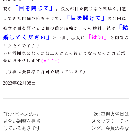
「目を閉じて」
彼が
。彼女が目を閉じると素早く用意
「目を開けて」
してきた指輪の箱を開けて、
の合図に
「結
彼女が目を開けると目の前に指輪が。その瞬間、彼が
婚してください」
「はい」
と一言。彼女は
と即答さ
れたそうです
♪♪
いい雰囲気になったお二人がこの後どうなったのかはご想
像にお任せします
(#^.^#)
（写真は会員様の許可を取っています）
2023年02月08日
前: ハピネスのお
次: 毎週火曜日は
見合い調整を担当
スタッフミーティ
しているあきです
ング。会員のみな