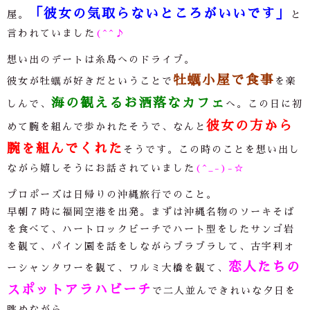
「彼女の気取らないところがいいです」
屋。
と
言われていました
(^^♪
想い出のデートは糸島へのドライブ。
牡蠣小屋で食事
彼女が牡蠣が好きだということで
を楽
海の観えるお洒落なカフェ
しんで、
へ。この日に初
彼女の方から
めて腕を組んで歩かれたそうで、なんと
腕を組んでくれた
そうです。この時のことを想い出し
ながら嬉しそうにお話されていました
(^_-)-☆
プロポーズは日帰りの沖縄旅行でのこと。
早朝７時に福岡空港を出発。まずは沖縄名物のソーキそば
を食べて、ハートロックビーチでハート型をしたサンゴ岩
を観て、パイン園を話をしながらブラブラして、古宇利オ
恋人たちの
ーシャンタワーを観て、ワルミ大橋を観て、
スポットアラハビーチ
で二人並んできれいな夕日を
眺めながら
…
。