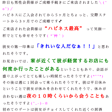
昨日も男性会員様がご成婚手続きにご来店されました
＼(^
o^)／
ハピネスにご入会されてから５ヶ月とちょっと、交際スタ
ートから３ヶ月でのご成婚です💕
“
ハピネス最高”
ご来店された会員様は
って笑顔一
杯でとても幸せそうです
( *´艸｀)
「きれいな人だなぁ！！」
彼女の第一印象は
と思わ
れたそうです。
家が近くて彼が経営するお店にも
お見合いでは、
何度か行ったことがある
ということもあり、会話が
盛り上がってとても楽しい時間だったそうですよ
(*^^*)
その後は週に１回会って来られたそうです。彼は平日休み
ということで彼女が休みを合わせてくれたそうで、休みが
夜の１０時くらいから会うことも
合わない週は
あ
ったそうですよ
(^_-)-☆
初めてのデートは彼女がチョイスしてくれた近くの居酒