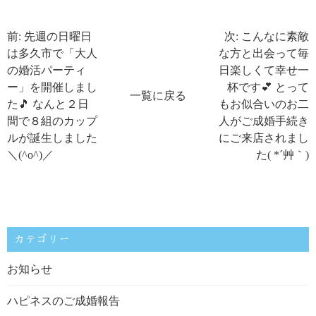
前: 先週の日曜日
次: こんなに素敵
は多久市で「大人
な方と出会って毎
の婚活パーティ
日楽しくて幸せ一
ー」を開催しまし
杯です💕 とって
一覧に戻る
た🎵 なんと２日
もお似合いのお二
間で８組のカップ
人がご成婚手続き
ルが誕生しました
にご来店されまし
＼(^o^)／
た( *´艸｀)
カテゴリー
お知らせ
ハピネスのご成婚報告