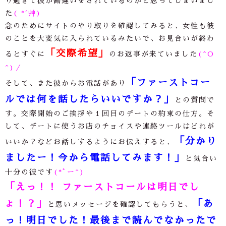
り過ぎて彼が勘違いをされているのかと思ってしまいまし
た
( *´艸)
念のためにサイトのやり取りを確認してみると、女性も彼
のことを大変気に入られているみたいで、お見合いが終わ
「交際希望」
るとすぐに
のお返事が来ていました
(^O
^)／
「ファーストコー
そして、また彼からお電話があり
ルでは何を話したらいいですか？」
との質問で
す。交際開始のご挨拶や１回目のデートの約束の仕方。そ
して、デートに使うお店のチョイスや連絡ツールはどれが
「分かり
いいか？などお話しするようにお伝えすると、
ましたー！今から電話してみます！」
と気合い
十分の彼です
(*ﾟー^)
「えっ！！ ファーストコールは明日でし
ょ！？」
「あ
と思いメッセージを確認してもらうと、
っ！明日でした！最後まで読んでなかったで