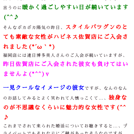
暖かく過ごしやすい日が続いています
言うのに
(^^♪
スタイルバツグンのと
そんなポカポカ陽気の昨日、
ても素敵な女性がハピネス佐賀店にご入会さ
れました(*´ω｀*)
福岡店には連日博多美人さんのご入会が続いていますが、
昨日佐賀店にご入会された彼女も負けてはい
ませんよ(*^^)v
一見クールなイメージの彼女
ですが、なんのなん
独身な
のお話してみるとよく笑われて人懐っこくて…、
のが不思議なくらいに魅力的な女性です(^^
♪
これまでされて来られた婚活についてお聴きすると
…
、プ
ライベートでもそれなりにご縁があったそうなのですが、