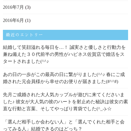
2016年7月
(3)
2016年6月
(1)
最近のエントリー
結婚して笑顔溢れる毎日を…！ 誠実さと優しさと行動力を
兼ね備えた３０代前半の男性がハピネス佐賀店で婚活をス
タートされました(^^♪
あの日の一歩がこの最高の日に繋がりました(^^♪ 春にご成
婚された元会員様から幸せのお便りが届きました(#^^#)
先月ご成婚された大人気カップルが遊びに来てくださいま
した♪ 彼女が大人気の彼のハートを射止めた秘訣は彼女の素
直な行動と言葉、そしてやっぱり胃袋でした(^_-)-☆
「選んだ相手しか会わない人」と「選んでくれた相手と会
ってみる人」結婚できるのはどっち？