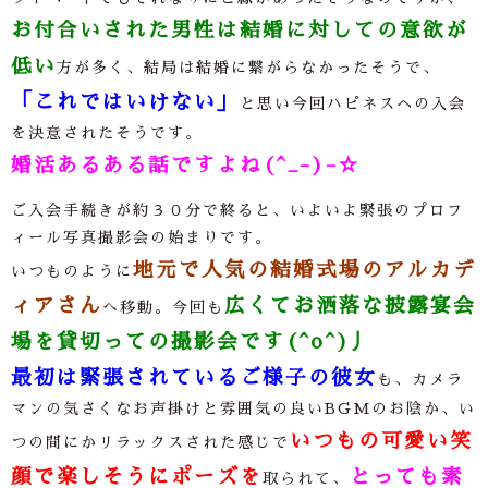
お付合いされた男性は結婚に対しての意欲が
低い
方が多く、結局は結婚に繋がらなかったそうで、
「これではいけない」
と思い今回ハピネスヘの入会
を決意されたそうです。
婚活あるある話ですよね(^_-)-☆
ご入会手続きが約３０分で終ると、いよいよ緊張のプロフ
ィール写真撮影会の始まりです。
地元で人気の結婚式場のアルカデ
いつものように
ィアさん
広くてお洒落な披露宴会
へ移動。今回も
場を貸切っての撮影会です(^o^)丿
最初は緊張されているご様子の彼女
も、カメラ
マンの気さくなお声掛けと雰囲気の良い
BGM
のお陰か、い
いつもの可愛い笑
つの間にかリラックスされた感じで
顔で楽しそうにポーズを
とっても素
取られて、