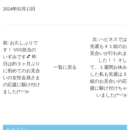
2024年02月12日
次: ハピネスでは
前: お久しぶりで
先週も４１組のお
す！ SNS担当の
見合いが行われま
いずみです💕 昨
した！！ そし
日は約３ヶ月ぶり
一覧に戻る
て、１週間お休み
に初めてのお見合
した私も先週は３
いの女性会員さま
組のお見合いの応
の応援に駆け付け
援に駆け付けちゃ
ました(*^^)v
いました(*^^)v
カテゴリー