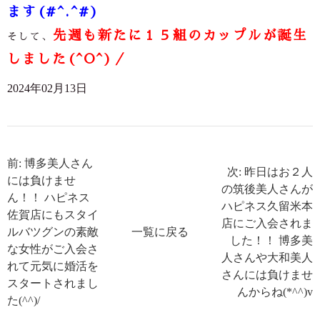
ます(#^.^#)
先週も新たに１５組のカップルが誕生
そして、
しました(^O^)／
2024年02月13日
前: 博多美人さん
次: 昨日はお２人
には負けませ
の筑後美人さんが
ん！！ ハピネス
ハピネス久留米本
佐賀店にもスタイ
店にご入会されま
ルバツグンの素敵
一覧に戻る
した！！ 博多美
な女性がご入会さ
人さんや大和美人
れて元気に婚活を
さんには負けませ
スタートされまし
んからね(*^^)v
た(^^)/