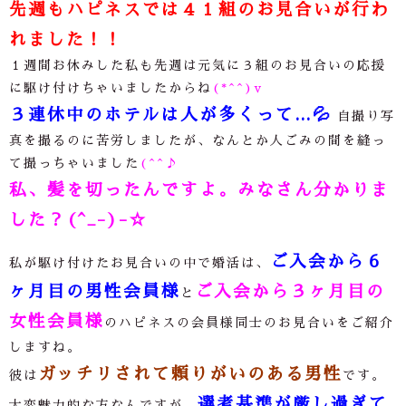
先週もハピネスでは４１組のお見合いが行わ
れました！！
１週間お休みした私も先週は元気に３組のお見合いの応援
に駆け付けちゃいましたからね
(*^^)v
３連休中のホテルは人が多くって…
💦
自撮り写
真を撮るのに苦労しましたが、なんとか人ごみの間を縫っ
て撮っちゃいました
(^^♪
私、髪を切ったんですよ。みなさん分かりま
した？(^_-)-☆
ご入会から６
私が駆け付けたお見合いの中で婚活は、
ヶ月目の男性会員様
ご入会から３ヶ月目の
と
女性会員様
のハピネスの会員様同士のお見合いをご紹介
しますね。
ガッチリされて頼りがいのある男性
彼は
です。
選考基準が厳し過ぎて
大変魅力的な方なんですが、