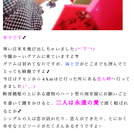
幸子です
💕
寒い日本を飛び出しちゃいました
(*^▽^*)
今暖か～いグアムに来ていますよ🌴
グアムは初めてなのですが、
海と空
がどこまでも澄んでて
とっても綺麗ですよ🎵
今日はタモンから４kmほど行った所にある
恋人岬
へ行って
きました
(^_-)
断崖絶壁の上にある建物のハート型の南京錠にお願いごと
二人は永遠の愛
を書いて鍵をかけると、
で固く結ばれ
るとか💕
シングルの人は恋が訪れたり、恋人ができたり、とにかく
幸せなエピソードがたくさんあるそうですよ✨