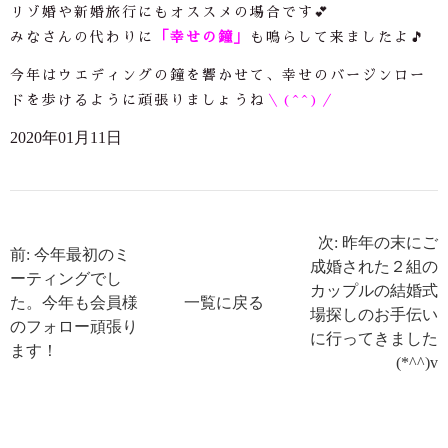
リゾ婚や新婚旅行にもオススメの場合です💕
みなさんの代わりに
「幸せの鐘」
も鳴らして来ましたよ🎵
今年はウエディングの鐘を響かせて、幸せのバージンロー
ドを歩けるように頑張りましょうね
＼(^^)／
2020年01月11日
次: 昨年の末にご
前: 今年最初のミ
成婚された２組の
ーティングでし
カップルの結婚式
た。今年も会員様
一覧に戻る
場探しのお手伝い
のフォロー頑張り
に行ってきました
ます！
(*^^)v