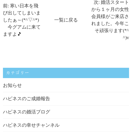
次: 婚活スタート
前: 寒い日本を飛
から１ヶ月の女性
び出してしまいま
会員様がご来店さ
したぁ～(*^▽^*)
一覧に戻る
れました。今年こ
今グアムに来て
そ頑張ります(*^
ますよ🎵
^)v
カテゴリー
お知らせ
ハピネスのご成婚報告
ハピネスの婚活ブログ
ハピネスの幸せチャンネル