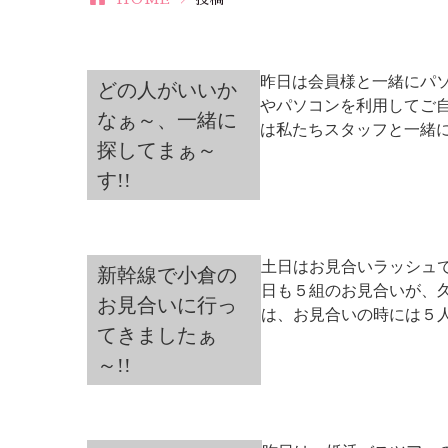
昨日は会員様と一緒にパ
どの人がいいか
やパソコンを利用してご
なぁ～、一緒に
は私たちスタッフと一緒に
探してまぁ～
す!!
土日はお見合いラッシュ
新幹線で小倉の
日も５組のお見合いが、
お見合いに行っ
は、お見合いの時には５人
てきましたぁ
～!!