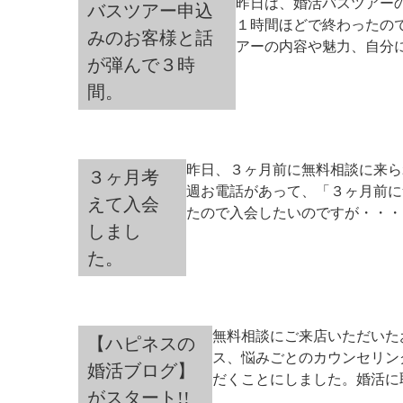
昨日は、婚活バスツアー
バスツアー申込
１時間ほどで終わったの
みのお客様と話
アーの内容や魅力、自分に
が弾んで３時
間。
昨日、３ヶ月前に無料相談に来ら
３ヶ月考
週お電話があって、「３ヶ月前に
えて入会
たので入会したいのですが・・・」
しまし
た。
無料相談にご来店いただいた
【ハピネスの
ス、悩みごとのカウンセリン
婚活ブログ】
だくことにしました。婚活に取
がスタート!!