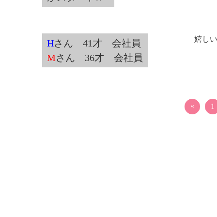
嬉し
H
さん 41才 会社員
M
さん 36才 会社員
«
1