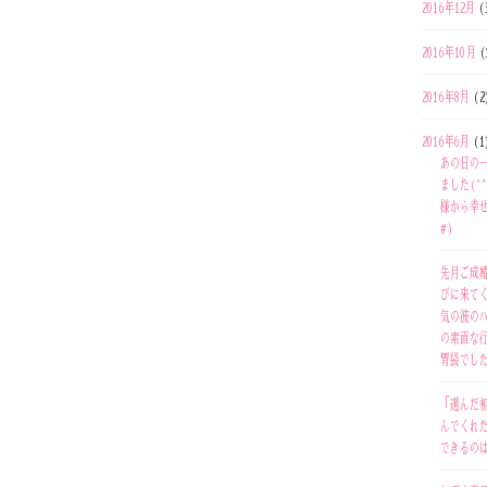
2016年12月
(
2016年10月
(
2016年8月
(2
2016年6月
(1
あの日の
ました(^
様から幸せ
#)
先月ご成
びに来て
気の彼の
の素直な
胃袋でした(
「選んだ
んでくれ
できるの