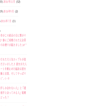
33)
2016年11月
(32)
19)
2016年9月
(2)
)
2016年7月
(3)
)
一歩がこの最高の日に繋がり
^♪ 春にご成婚された元会員
のお便りが届きました(#^^
婚された大人気カップルが遊
くださいました♪ 彼女が大人
ハートを射止めた秘訣は彼女
行動と言葉、そしてやっぱり
^_-)-☆
相手しか会わない人」と「選
た相手と会ってみる人」結婚
はどっち？