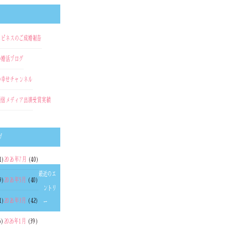
ハピネスのご成婚報告
の婚活ブログ
の幸せチャンネル
通信
メディア出演
受賞実績
ブ
1)
2026年7月
(40)
最近のエ
9)
2026年5月
(40)
ントリ
1)
2026年3月
(42)
ー
6)
2026年1月
(39)