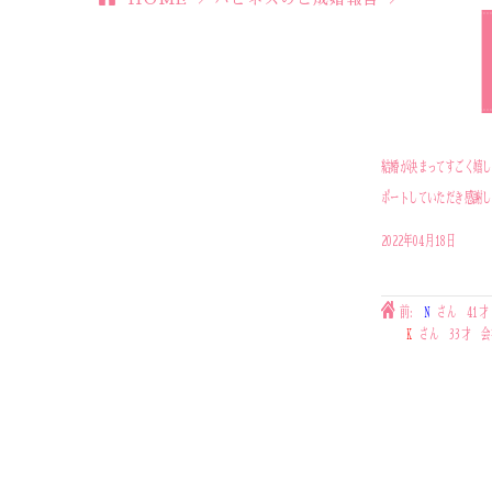
結婚が決まってすごく嬉し
ポートしていただき感謝し
2022年04月18日
前:
N
さん 41才
K
さん 33才 