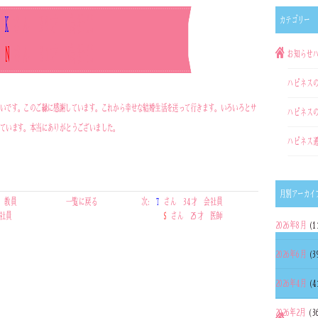
K
さん 34才 会社員
カテゴリー
N
さん 31才 会社員
お知らせ
ハピネス
いです。このご縁に感謝しています。これから幸せな結婚生活を送って行きます。いろいろとサ
ハピネス
ています。本当にありがとうございました。
ハピネス
月別アーカイ
 教員
一覧に戻る
次:
T
さん 34才 会社員
会社員
S
さん 25才 医師
2026年8月
(1
2026年6月
(3
2026年4月
(4
2026年2月
(3