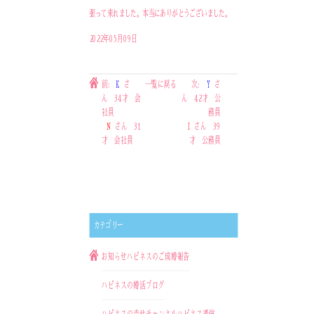
張って来れました。本当にありがとうございました。
2022年05月09日
前:
K
さ
一覧に戻る
次:
Y
さ
ん 34才 会
ん 42才 公
社員
務員
N
さん 31
I
さん 39
才 会社員
才 公務員
カテゴリー
お知らせ
ハピネスのご成婚報告
ハピネスの婚活ブログ