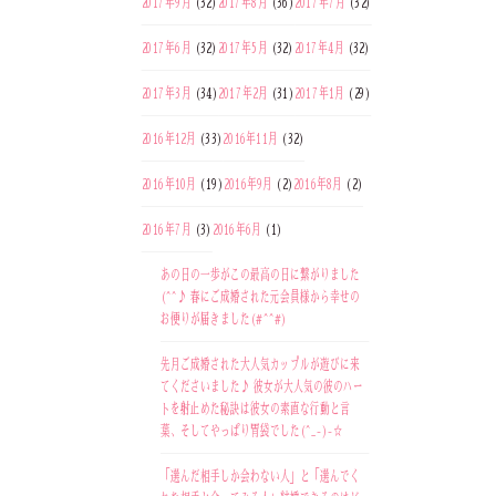
2017年9月
(32)
2017年8月
(36)
2017年7月
(32)
2017年6月
(32)
2017年5月
(32)
2017年4月
(32)
2017年3月
(34)
2017年2月
(31)
2017年1月
(29)
2016年12月
(33)
2016年11月
(32)
2016年10月
(19)
2016年9月
(2)
2016年8月
(2)
2016年7月
(3)
2016年6月
(1)
あの日の一歩がこの最高の日に繋がりました
(^^♪ 春にご成婚された元会員様から幸せの
お便りが届きました(#^^#)
先月ご成婚された大人気カップルが遊びに来
てくださいました♪ 彼女が大人気の彼のハー
トを射止めた秘訣は彼女の素直な行動と言
葉、そしてやっぱり胃袋でした(^_-)-☆
「選んだ相手しか会わない人」と「選んでく