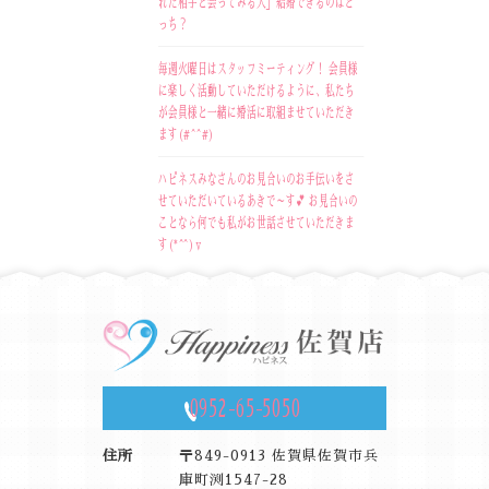
れた相手と会ってみる人」結婚できるのはど
っち？
毎週火曜日はスタッフミーティング！ 会員様
に楽しく活動していただけるように、私たち
が会員様と一緒に婚活に取組ませていただき
ます(#^^#)
ハピネスみなさんのお見合いのお手伝いをさ
せていただいているあきで～す💕 お見合いの
ことなら何でも私がお世話させていただきま
す(*^^)v
0952-65-5050
住所
〒849-0913 佐賀県佐賀市兵
庫町渕1547-28